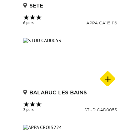
SETE
6 pers.
APPA CA115-116
BALARUC LES BAINS
2 pers.
STUD CAD0053