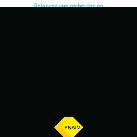
Relancez une recherche en
modifiant un critère (date,
durée...) et trouvez la destination
de vos prochaines vacances.