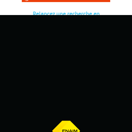
Relancez une recherche en
modifiant un critère (date,
durée...) et trouvez la destination
de vos prochaines vacances.