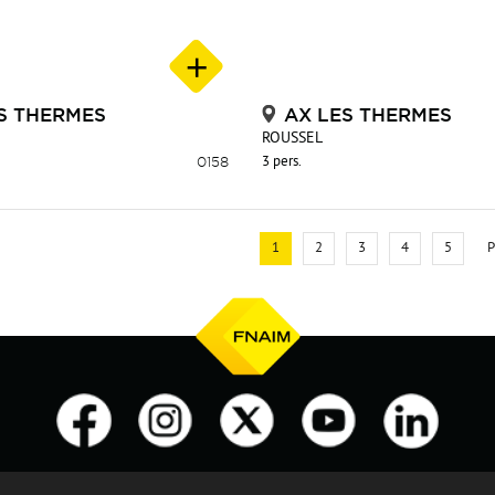
S THERMES
AX LES THERMES
ROUSSEL
0158
3 pers.
1
2
3
4
5
P