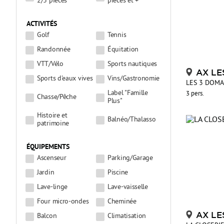
2/3 pièces
pièces et +
ACTIVITÉS
Golf
Tennis
Randonnée
Équitation
VTT/Vélo
Sports nautiques
AX LE
Sports d'eaux vives
Vins/Gastronomie
LES 3 DOMA
Label "Famille
3 pers.
Chasse/Pêche
Plus"
Histoire et
Balnéo/Thalasso
patrimoine
ÉQUIPEMENTS
Ascenseur
Parking/Garage
Jardin
Piscine
Lave-linge
Lave-vaisselle
Four micro-ondes
Cheminée
AX LE
Balcon
Climatisation