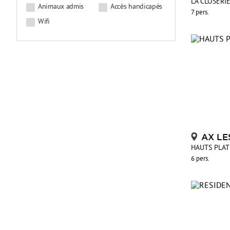
LA CLOSERI
Animaux admis
Accès handicapés
7 pers.
Wifi
AX LE
HAUTS PLA
6 pers.