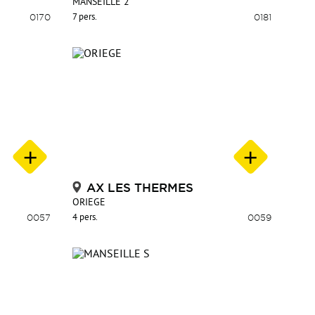
MANSEILLE 2
0170
7 pers.
0181
AX LES THERMES
ORIEGE
0057
4 pers.
0059