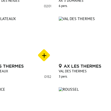
E DES NEIGES
AX 3 DOMAINES
0201
6 pers.
S THERMES
AX LES THERMES
TEAUX
VAL DES THERMES
0152
3 pers.