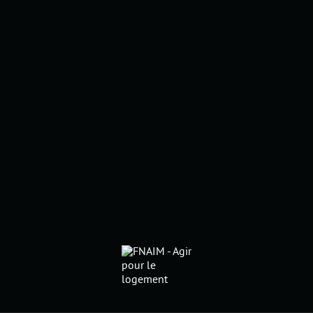
modifiant un critère (date,
durée...) et trouvez la destination
de vos prochaines vacances.