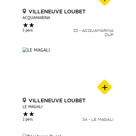
VILLENEUVE LOUBET
ACQUAMARINA
5 pers.
33 - ACQUAMARINA
DUP
VILLENEUVE LOUBET
LE MAGALI
2 pers.
34 - LE MAGALI