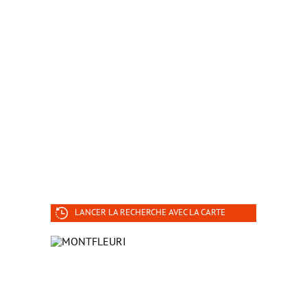
LANCER LA RECHERCHE AVEC LA CARTE