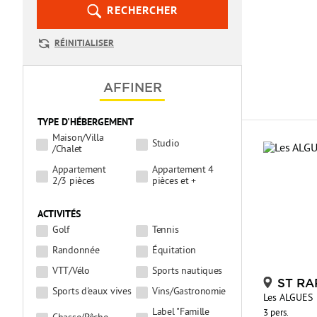
RECHERCHER
RÉINITIALISER
AFFINER
TYPE D'HÉBERGEMENT
Maison/Villa
Studio
/Chalet
Appartement
Appartement 4
2/3 pièces
pièces et +
ACTIVITÉS
Golf
Tennis
Randonnée
Équitation
VTT/Vélo
Sports nautiques
ST RA
Sports d'eaux vives
Vins/Gastronomie
Les ALGUES
Label "Famille
3 pers.