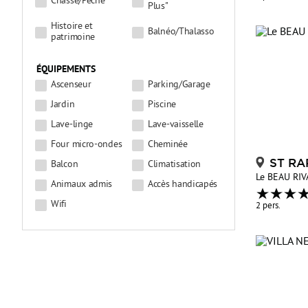
Chasse/Pêche
Plus"
Histoire et
Balnéo/Thalasso
patrimoine
ÉQUIPEMENTS
Ascenseur
Parking/Garage
Jardin
Piscine
Lave-linge
Lave-vaisselle
Four micro-ondes
Cheminée
ST RA
Balcon
Climatisation
Le BEAU RI
Animaux admis
Accès handicapés
Wifi
2 pers.