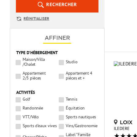
RECHERCHER
RÉINITIALISER
AFFINER
TYPE D'HÉBERGEMENT
Maison/Villa
Studio
/Chalet
Appartement
Appartement 4
2/3 pièces
pièces et +
ACTIVITÉS
Golf
Tennis
Randonnée
Équitation
VTT/Vélo
Sports nautiques
LOIX
Sports d'eaux vives
Vins/Gastronomie
ILEDERE
Label "Famille