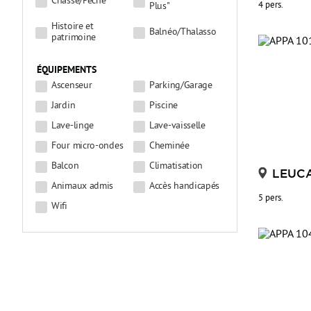
Chasse/Pêche
System.Xml.Xsl.XmlILCommand.Execute(Object
4 pers.
Plus"
Histoire et
defaultDocument, XmlResolver dataSources,
Balnéo/Thalasso
patrimoine
XsltArgumentList argumentList, XmlWriter
ÉQUIPEMENTS
writer) à
Ascenseur
Parking/Garage
Jardin
Piscine
System.Xml.Xsl.XslCompiledTransform.Transform(IXPathNavigab
Lave-linge
Lave-vaisselle
input, XsltArgumentList arguments,
Four micro-ondes
Cheminée
Balcon
Climatisation
XmlWriter results, XmlResolver
LEUC
Animaux admis
Accès handicapés
documentResolver) à
5 pers.
Wifi
Mvp.Xml.Common.Xsl.MvpXslTransform.TransformToWriter(XmlI
defaultDocument, XsltArgumentList
xsltArgs, XmlWriter targetWriter) à
Mvp.Xml.Common.Xsl.MvpXslTransform.Transform(XmlInput