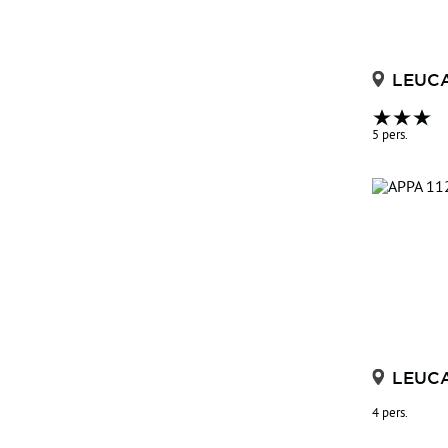
input, XsltArgumentList arguments,
XmlOutput output) à
LEUC
OpenSystem.OsXml.OsXslt.MoteurEXslt.ExecuteTransformationS
5 pers.
Modele, XmlDocument Donnees) à
OpenSystem.Infolive4.ObjNews.Transfo.MoteurTransfo.ExecuteT
Modele, XmlDocument Donnees) à
OpenSystem.Infolive4.ObjNews.Moteur.MoteurObjNews.PlaceTran
dossierparam, ObjNewsEtape etape) à
OpenSystem.Infolive4.ObjNews.Moteur.MoteurObjNews.GenereSce
LEUC
dossierscenario, String dossierxsl,
4 pers.
ObjNewsScenario scenario, String idlangue)