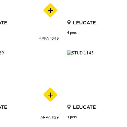
ATE
LEUCATE
tream(MvpXslTransform
4 pers.
APPA 1049
ransfoNative(MvpXslTransform
foSimple(String
nario(String
ATE
LEUCATE
APPA 1129
4 pers.