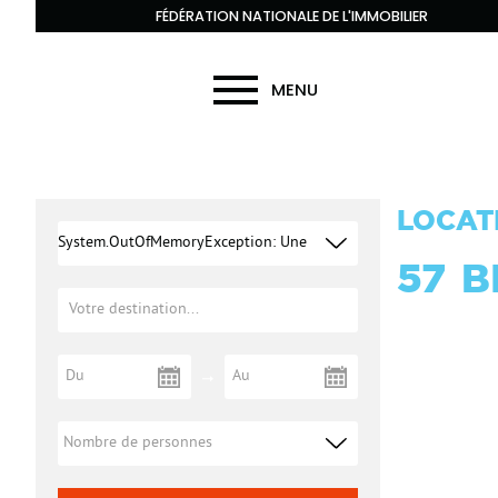
FÉDÉRATION NATIONALE DE L'IMMOBILIER
MENU
LOCAT
System.OutOfMemoryException: Une
57
B
exception de type
'System.OutOfMemoryException' a été
levée. à
(XmlQueryRuntime {urn:schemas-
microsoft-com:xslt-debug}runtime,
XPathNavigator {urn:schemas-microsoft-