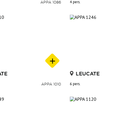
APPA 1086
4 pers.
le
ATE
LEUCATE
APPA 1010
6 pers.
nput