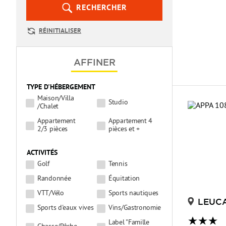
com:xslt-debug}current) à
RECHERCHER
(XmlQueryRuntime {urn:schemas-microsoft-
RÉINITIALISER
com:xslt-debug}runtime, XPathNavigator ) à
AFFINER
Root(XmlQueryRuntime {urn:schemas-
microsoft-com:xslt-debug}runtime) à
TYPE D'HÉBERGEMENT
Maison/Villa
Studio
Execute(XmlQueryRuntime {urn:schemas-
/Chalet
Appartement
Appartement 4
microsoft-com:xslt-debug}runtime) à
2/3 pièces
pièces et +
System.Xml.Xsl.XmlILCommand.Execute(Object
ACTIVITÉS
Golf
Tennis
defaultDocument, XmlResolver dataSources,
Randonnée
Équitation
XsltArgumentList argumentList,
VTT/Vélo
Sports nautiques
LEUC
XmlSequenceWriter results) à
Sports d'eaux vives
Vins/Gastronomie
Label "Famille