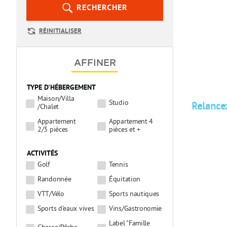
RECHERCHER
RÉINITIALISER
AFFINER
TYPE D'HÉBERGEMENT
Maison/Villa
Studio
Relancez
/Chalet
Appartement
Appartement 4
2/3 pièces
pièces et +
ACTIVITÉS
Golf
Tennis
Randonnée
Équitation
VTT/Vélo
Sports nautiques
Sports d'eaux vives
Vins/Gastronomie
Label "Famille