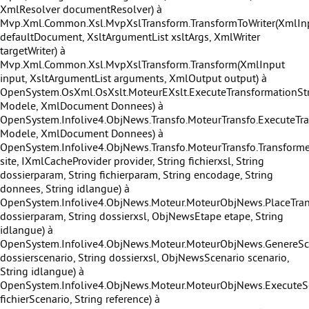
XmlResolver documentResolver) à
Mvp.Xml.Common.Xsl.MvpXslTransform.TransformToWriter(XmlIn
defaultDocument, XsltArgumentList xsltArgs, XmlWriter
targetWriter) à
Mvp.Xml.Common.Xsl.MvpXslTransform.Transform(XmlInput
input, XsltArgumentList arguments, XmlOutput output) à
OpenSystem.OsXml.OsXslt.MoteurEXslt.ExecuteTransformationS
Modele, XmlDocument Donnees) à
OpenSystem.Infolive4.ObjNews.Transfo.MoteurTransfo.ExecuteTr
Modele, XmlDocument Donnees) à
OpenSystem.Infolive4.ObjNews.Transfo.MoteurTransfo.Transforme
site, IXmlCacheProvider provider, String fichierxsl, String
dossierparam, String fichierparam, String encodage, String
donnees, String idlangue) à
OpenSystem.Infolive4.ObjNews.Moteur.MoteurObjNews.PlaceTran
dossierparam, String dossierxsl, ObjNewsEtape etape, String
idlangue) à
OpenSystem.Infolive4.ObjNews.Moteur.MoteurObjNews.GenereSce
dossierscenario, String dossierxsl, ObjNewsScenario scenario,
String idlangue) à
OpenSystem.Infolive4.ObjNews.Moteur.MoteurObjNews.ExecuteSc
fichierScenario, String reference) à