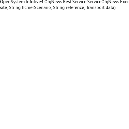
OpenSystem.Infolive4.ObjNews.Rest.Service.ServiceObjNews.Exec
site, String fichierScenario, String reference, Transport data)