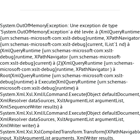
System.OutOfMemoryException: Une exception de type
'System.OutOfMemoryException' a été levée. à
(XmlQueryRuntime
{urn:schemas-microsoft-com:xslt-debug}runtime, XPathNavigator
{urn:schemas-microsoft-com:xslt-debug}current, IList`1 nd) à
(XmlQueryRuntime {urn:schemas-microsoft-com:xslt-
debug}runtime, XPathNavigator {urn:schemas-microsoft-
com:xslt-debug}current) à
(2)(XmlQueryRuntime {urn:schemas-
microsoft-com:xslt-debug}runtime, XPathNavigator ) à
Root(XmlQueryRuntime {urn:schemas-microsoft-com:xslt-
debug}runtime) à Execute(XmlQueryRuntime {urn:schemas-
microsoft-com:xslt-debug}runtime) à
System.Xml.Xsl.XmlILCommand.Execute(Object defaultDocument,
XmlResolver dataSources, XsltArgumentList argumentList,
XmlSequenceWriter results) à
System.Xml.Xsl.XmlILCommand.Execute(Object defaultDocument,
XmlResolver dataSources, XsltArgumentList argumentList,
XmlWriter writer) à
System.Xml.Xsl.XslCompiledTransform.Transform(IXPathNavigabl
input, XsltArgumentList arguments, XmlWriter results,