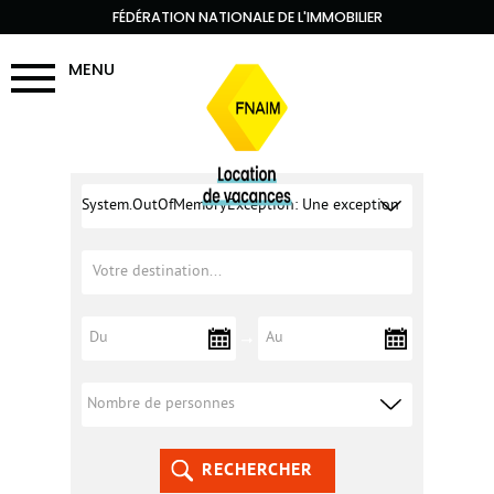
FÉDÉRATION NATIONALE DE L'IMMOBILIER
MENU
System.OutOfMemoryException: Une exception
de type 'System.OutOfMemoryException' a été
levée. à Execute(XmlQueryRuntime
{urn:schemas-microsoft-com:xslt-debug}runtime)
à System.Xml.Xsl.XmlILCommand.Execute(Object
defaultDocument, XmlResolver dataSources,
RECHERCHER
XsltArgumentList argumentList,