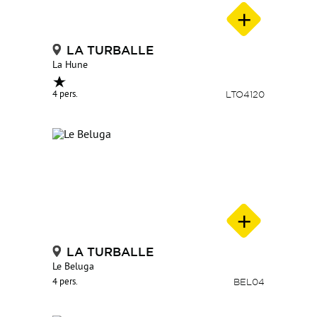
ObjNewsScenario scenario, String idlangue) à
OpenSystem.Infolive4.ObjNews.Moteur.MoteurObjNews.Execu
LA TURBALLE
fichierScenario, String reference) à
La Hune
OpenSystem.Infolive4.ObjNews.Rest.Service.ServiceObjNews.E
4 pers.
LTO4120
site, String fichierScenario, String reference,
Transport data)
LA TURBALLE
Le Beluga
4 pers.
BEL04