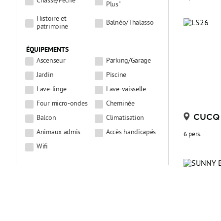
Chasse/Pêche
Plus"
Histoire et
Balnéo/Thalasso
patrimoine
ÉQUIPEMENTS
Ascenseur
Parking/Garage
Jardin
Piscine
Lave-linge
Lave-vaisselle
Four micro-ondes
Cheminée
CUCQ
Balcon
Climatisation
Animaux admis
Accès handicapés
6 pers.
Wifi