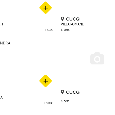
CUCQ
CH
VILLA ROMANE
LS39
6 pers.
CUCQ
RA
4 pers.
LS186