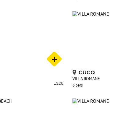
CUCQ
VILLA ROMANE
LS26
6 pers.