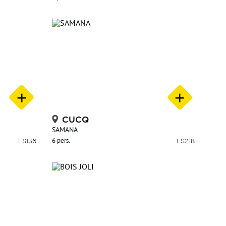
CUCQ
SAMANA
LS136
6 pers.
LS218