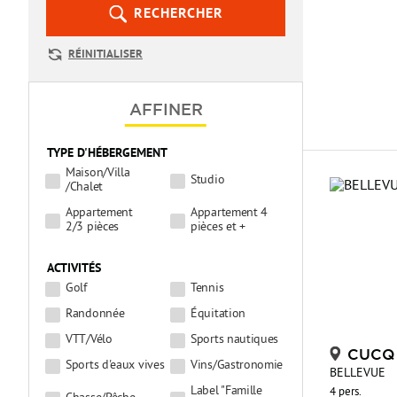
RECHERCHER
RÉINITIALISER
AFFINER
TYPE D'HÉBERGEMENT
Maison/Villa
Studio
/Chalet
Appartement
Appartement 4
2/3 pièces
pièces et +
ACTIVITÉS
Golf
Tennis
Randonnée
Équitation
VTT/Vélo
Sports nautiques
CUCQ
Sports d'eaux vives
Vins/Gastronomie
BELLEVUE
Label "Famille
4 pers.