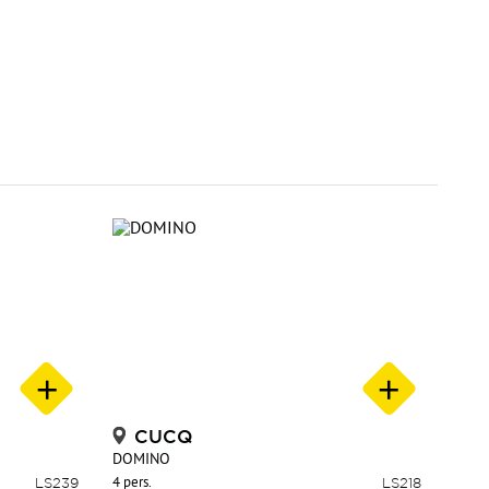
CUCQ
DOMINO
LS239
4 pers.
LS218