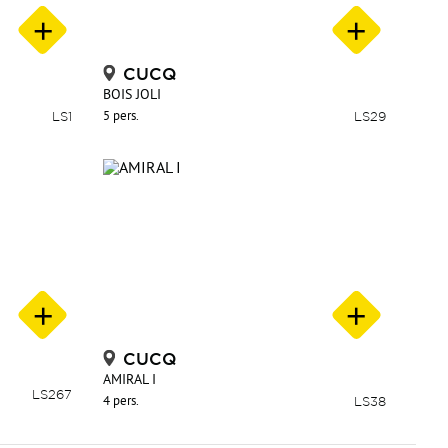
CUCQ
BOIS JOLI
LS1
5 pers.
LS29
CUCQ
AMIRAL I
LS267
4 pers.
LS38