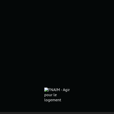
modifiant un critère (date,
durée...) et trouvez la destination
de vos prochaines vacances.