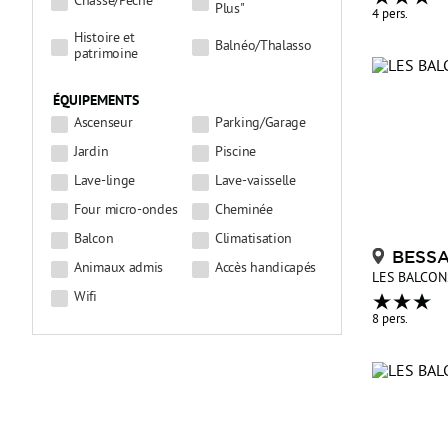
Chasse/Pêche
Plus"
4 pers.
Histoire et
Balnéo/Thalasso
patrimoine
ÉQUIPEMENTS
Ascenseur
Parking/Garage
Jardin
Piscine
Lave-linge
Lave-vaisselle
Four micro-ondes
Cheminée
Balcon
Climatisation
BESS
Animaux admis
Accès handicapés
LES BALCON
Wifi
8 pers.