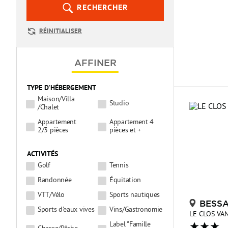
RECHERCHER
RÉINITIALISER
AFFINER
TYPE D'HÉBERGEMENT
Maison/Villa
Studio
/Chalet
Appartement
Appartement 4
2/3 pièces
pièces et +
ACTIVITÉS
Golf
Tennis
Randonnée
Équitation
VTT/Vélo
Sports nautiques
BESS
Sports d'eaux vives
Vins/Gastronomie
LE CLOS VA
Label "Famille