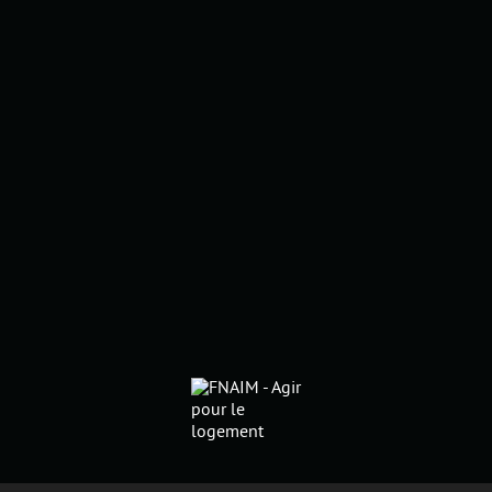
modifiant un critère (date,
durée...) et trouvez la destination
de vos prochaines vacances.