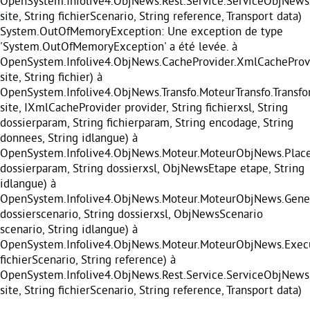
OpenSystem.Infolive4.ObjNews.Rest.Service.ServiceObjNews
site, String fichierScenario, String reference, Transport data)
System.OutOfMemoryException: Une exception de type
'System.OutOfMemoryException' a été levée. à
OpenSystem.Infolive4.ObjNews.CacheProvider.XmlCacheProvi
site, String fichier) à
OpenSystem.Infolive4.ObjNews.Transfo.MoteurTransfo.Transf
site, IXmlCacheProvider provider, String fichierxsl, String
dossierparam, String fichierparam, String encodage, String
donnees, String idlangue) à
OpenSystem.Infolive4.ObjNews.Moteur.MoteurObjNews.Place
dossierparam, String dossierxsl, ObjNewsEtape etape, String
idlangue) à
OpenSystem.Infolive4.ObjNews.Moteur.MoteurObjNews.Gener
dossierscenario, String dossierxsl, ObjNewsScenario
scenario, String idlangue) à
OpenSystem.Infolive4.ObjNews.Moteur.MoteurObjNews.Execu
fichierScenario, String reference) à
OpenSystem.Infolive4.ObjNews.Rest.Service.ServiceObjNews
site, String fichierScenario, String reference, Transport data)