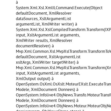
à
System.Xml.Xsl.XmlILCommand.Execute(Object
defaultDocument, XmlResolver
dataSources, XsltArgumentList
argumentList, XmlWriter writer) à
System.Xml.Xsl.XslCompiledTransform.Transform(IX
input, XsltArgumentList arguments,
XmlWriter results, XmlResolver
documentResolver) à
Mvp.Xml.Common.Xsl.MvpXslTransform.TransformToW
defaultDocument, XsltArgumentList
xsltArgs, XmlWriter targetWriter) à
Mvp.Xml.Common.Xsl.MvpXslTransform.Transform(X
input, XsltArgumentList arguments,
XmlOutput output) à
OpenSystem.OsXml.OsXslt.MoteurEXslt.ExecuteTran
Modele, XmlDocument Donnees) à
OpenSystem.Infolive4.ObjNews.Transfo.MoteurTransf
Modele, XmlDocument Donnees) à
OpenSystem.Infolive4.ObjNews.Moteur.MoteurObjNe