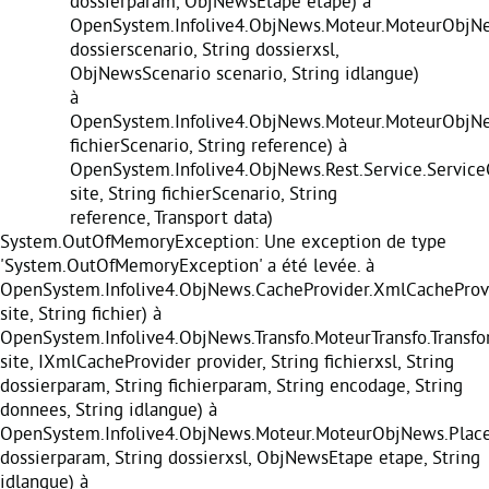
dossierparam, ObjNewsEtape etape) à
OpenSystem.Infolive4.ObjNews.Moteur.MoteurObjNe
dossierscenario, String dossierxsl,
ObjNewsScenario scenario, String idlangue)
à
OpenSystem.Infolive4.ObjNews.Moteur.MoteurObjNe
fichierScenario, String reference) à
OpenSystem.Infolive4.ObjNews.Rest.Service.Servic
site, String fichierScenario, String
reference, Transport data)
System.OutOfMemoryException: Une exception de type
'System.OutOfMemoryException' a été levée. à
OpenSystem.Infolive4.ObjNews.CacheProvider.XmlCacheProvi
site, String fichier) à
OpenSystem.Infolive4.ObjNews.Transfo.MoteurTransfo.Transf
site, IXmlCacheProvider provider, String fichierxsl, String
dossierparam, String fichierparam, String encodage, String
donnees, String idlangue) à
OpenSystem.Infolive4.ObjNews.Moteur.MoteurObjNews.Place
dossierparam, String dossierxsl, ObjNewsEtape etape, String
idlangue) à