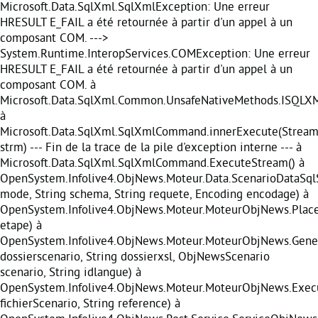
Microsoft.Data.SqlXml.SqlXmlException: Une erreur
HRESULT E_FAIL a été retournée à partir d'un appel à un
composant COM. --->
System.Runtime.InteropServices.COMException: Une erreur
HRESULT E_FAIL a été retournée à partir d'un appel à un
composant COM. à
Microsoft.Data.SqlXml.Common.UnsafeNativeMethods.ISQL
à
Microsoft.Data.SqlXml.SqlXmlCommand.innerExecute(Strea
strm) --- Fin de la trace de la pile d'exception interne --- à
Microsoft.Data.SqlXml.SqlXmlCommand.ExecuteStream() à
OpenSystem.Infolive4.ObjNews.Moteur.Data.ScenarioDataSq
mode, String schema, String requete, Encoding encodage) à
OpenSystem.Infolive4.ObjNews.Moteur.MoteurObjNews.Pla
etape) à
OpenSystem.Infolive4.ObjNews.Moteur.MoteurObjNews.Gener
dossierscenario, String dossierxsl, ObjNewsScenario
scenario, String idlangue) à
OpenSystem.Infolive4.ObjNews.Moteur.MoteurObjNews.Execu
fichierScenario, String reference) à