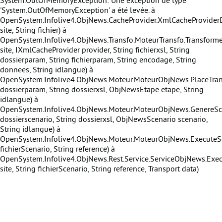
System.OutOfMemoryException: Une exception de type
'System.OutOfMemoryException' a été levée. à
OpenSystem.Infolive4.ObjNews.CacheProvider.XmlCacheProviderBa
site, String fichier) à
OpenSystem.Infolive4.ObjNews.Transfo.MoteurTransfo.Transforme
site, IXmlCacheProvider provider, String fichierxsl, String
dossierparam, String fichierparam, String encodage, String
donnees, String idlangue) à
OpenSystem.Infolive4.ObjNews.Moteur.MoteurObjNews.PlaceTran
dossierparam, String dossierxsl, ObjNewsEtape etape, String
idlangue) à
OpenSystem.Infolive4.ObjNews.Moteur.MoteurObjNews.GenereSce
dossierscenario, String dossierxsl, ObjNewsScenario scenario,
String idlangue) à
OpenSystem.Infolive4.ObjNews.Moteur.MoteurObjNews.ExecuteSc
fichierScenario, String reference) à
OpenSystem.Infolive4.ObjNews.Rest.Service.ServiceObjNews.Exec
site, String fichierScenario, String reference, Transport data)