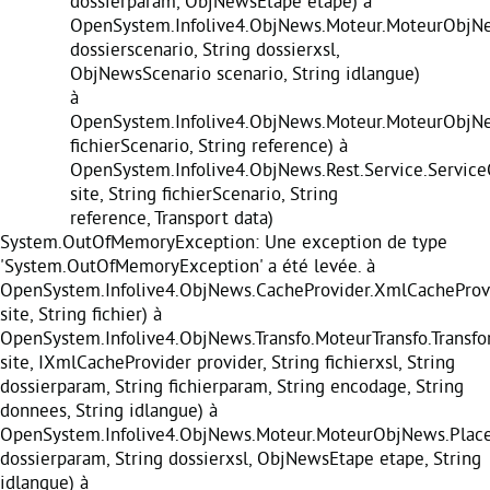
dossierparam, ObjNewsEtape etape) à
OpenSystem.Infolive4.ObjNews.Moteur.MoteurObjNe
dossierscenario, String dossierxsl,
ObjNewsScenario scenario, String idlangue)
à
OpenSystem.Infolive4.ObjNews.Moteur.MoteurObjNe
fichierScenario, String reference) à
OpenSystem.Infolive4.ObjNews.Rest.Service.Servic
site, String fichierScenario, String
reference, Transport data)
System.OutOfMemoryException: Une exception de type
'System.OutOfMemoryException' a été levée. à
OpenSystem.Infolive4.ObjNews.CacheProvider.XmlCacheProvi
site, String fichier) à
OpenSystem.Infolive4.ObjNews.Transfo.MoteurTransfo.Transf
site, IXmlCacheProvider provider, String fichierxsl, String
dossierparam, String fichierparam, String encodage, String
donnees, String idlangue) à
OpenSystem.Infolive4.ObjNews.Moteur.MoteurObjNews.Place
dossierparam, String dossierxsl, ObjNewsEtape etape, String
idlangue) à