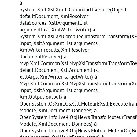
à
System.Xml.Xsl.XmlILCommand.Execute(Object
defaultDocument, XmlResolver
dataSources, XsltArgumentList
argumentList, XmlWriter writer) à
System.Xml.Xsl.XslCompiledTransform.Transform(IX
input, XsltArgumentList arguments,
XmlWriter results, XmlResolver
documentResolver) à
Mvp.Xml.Common.Xsl.MvpXslTransform.TransformToW
defaultDocument, XsltArgumentList
xsltArgs, XmlWriter targetWriter) à
Mvp.Xml.Common.Xsl.MvpXslTransform.Transform(X
input, XsltArgumentList arguments,
XmlOutput output) à
OpenSystem.OsXml.OsXslt.MoteurEXslt.ExecuteTran
Modele, XmlDocument Donnees) à
OpenSystem.Infolive4.ObjNews.Transfo.MoteurTransf
Modele, XmlDocument Donnees) à
OpenSystem.Infolive4.ObjNews.Moteur.MoteurObjNe