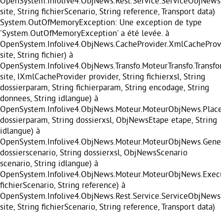
OpenSystem.Infolive4.ObjNews.Rest.Service.ServiceObjNews
site, String fichierScenario, String reference, Transport data)
System.OutOfMemoryException: Une exception de type
'System.OutOfMemoryException' a été levée. à
OpenSystem.Infolive4.ObjNews.CacheProvider.XmlCacheProvi
site, String fichier) à
OpenSystem.Infolive4.ObjNews.Transfo.MoteurTransfo.Transf
site, IXmlCacheProvider provider, String fichierxsl, String
dossierparam, String fichierparam, String encodage, String
donnees, String idlangue) à
OpenSystem.Infolive4.ObjNews.Moteur.MoteurObjNews.Place
dossierparam, String dossierxsl, ObjNewsEtape etape, String
idlangue) à
OpenSystem.Infolive4.ObjNews.Moteur.MoteurObjNews.Gener
dossierscenario, String dossierxsl, ObjNewsScenario
scenario, String idlangue) à
OpenSystem.Infolive4.ObjNews.Moteur.MoteurObjNews.Execu
fichierScenario, String reference) à
OpenSystem.Infolive4.ObjNews.Rest.Service.ServiceObjNews
site, String fichierScenario, String reference, Transport data)