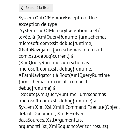
Retour à la liste
System.OutOfMemoryException: Une
exception de type
'System.OutOfMemoryException' a été
levée. à
(XmlQueryRuntime {urn:schemas-
microsoft-com:xslt-debug}runtime,
XPathNavigator {urn:schemas-microsoft-
com:xslt-debug}current) à
(XmlQueryRuntime {urn:schemas-
microsoft-com:xslt-debug}runtime,
XPathNavigator ) à Root(XmlQueryRuntime
{urn:schemas-microsoft-com:xslt-
debug}runtime) à
Execute(XmlQueryRuntime {urn:schemas-
microsoft-com:xslt-debug}runtime) à
System.Xml.Xsl.XmlILCommand.Execute(Object
defaultDocument, XmlResolver
dataSources, XsltArgumentList
argumentList, XmlSequenceWriter results)