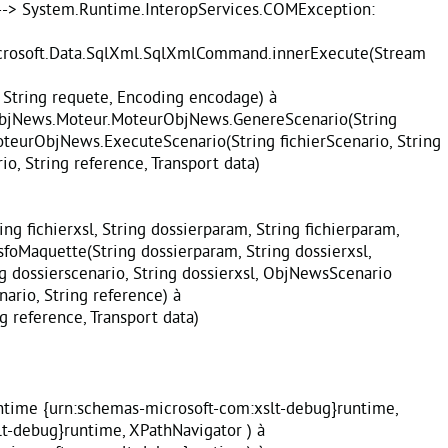
---> System.Runtime.InteropServices.COMException:
rosoft.Data.SqlXml.SqlXmlCommand.innerExecute(Stream
tring requete, Encoding encodage) à
bjNews.Moteur.MoteurObjNews.GenereScenario(String
oteurObjNews.ExecuteScenario(String fichierScenario, String
o, String reference, Transport data)
g fichierxsl, String dossierparam, String fichierparam,
oMaquette(String dossierparam, String dossierxsl,
dossierscenario, String dossierxsl, ObjNewsScenario
rio, String reference) à
 reference, Transport data)
time {urn:schemas-microsoft-com:xslt-debug}runtime,
-debug}runtime, XPathNavigator ) à