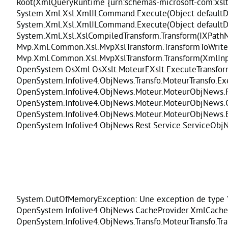
Root(XmlQueryRuntime {urn:schemas-microsoft-com:xslt
System.Xml.Xsl.XmlILCommand.Execute(Object defaultDo
System.Xml.Xsl.XmlILCommand.Execute(Object defaultDo
System.Xml.Xsl.XslCompiledTransform.Transform(IXPathN
Mvp.Xml.Common.Xsl.MvpXslTransform.TransformToWriter(
Mvp.Xml.Common.Xsl.MvpXslTransform.Transform(XmlInpu
OpenSystem.OsXml.OsXslt.MoteurEXslt.ExecuteTransfo
OpenSystem.Infolive4.ObjNews.Transfo.MoteurTransfo.E
OpenSystem.Infolive4.ObjNews.Moteur.MoteurObjNews.Pl
OpenSystem.Infolive4.ObjNews.Moteur.MoteurObjNews.Gene
OpenSystem.Infolive4.ObjNews.Moteur.MoteurObjNews.Exe
OpenSystem.Infolive4.ObjNews.Rest.Service.ServiceObjNew
System.OutOfMemoryException: Une exception de type '
OpenSystem.Infolive4.ObjNews.CacheProvider.XmlCachePro
OpenSystem.Infolive4.ObjNews.Transfo.MoteurTransfo.Trans