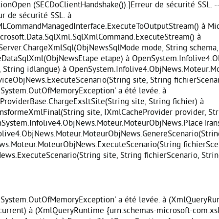
ionOpen (SECDoClientHandshake()).]Erreur de sécurité SSL. 
 de sécurité SSL. à
MLCommandManagedInterface.ExecuteToOutputStream() à Mic
 à Microsoft.Data.SqlXml.SqlXmlCommand.ExecuteStream() à
Server.ChargeXmlSql(ObjNewsSqlMode mode, String schema, S
DataSqlXml(ObjNewsEtape etape) à OpenSystem.Infolive4.O
o, String idlangue) à OpenSystem.Infolive4.ObjNews.Moteur.M
ceObjNews.ExecuteScenario(String site, String fichierScenari
System.OutOfMemoryException' a été levée. à
viderBase.ChargeExsltSite(String site, String fichier) à
formeXmlFinal(String site, IXmlCacheProvider provider, Strin
enSystem.Infolive4.ObjNews.Moteur.MoteurObjNews.PlaceTransf
olive4.ObjNews.Moteur.MoteurObjNews.GenereScenario(String 
ews.Moteur.MoteurObjNews.ExecuteScenario(String fichierScena
s.ExecuteScenario(String site, String fichierScenario, String
'System.OutOfMemoryException' a été levée. à
(XmlQueryRun
current) à
(XmlQueryRuntime {urn:schemas-microsoft-com:xslt