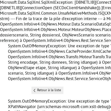
Microsoft.Data.SqlXml.SqlXmlException: [DBNETLIB][Connect
[DBNETLIB][ConnectionOpen (SECDoClientHandshake()).]Erreur
Microsoft.Data.SqlXml.Common.UnsafeNativeMethods.ISQLX
strm) --- Fin de la trace de la pile d'exception interne ---
OpenSystem.Infolive4.ObjNews.Moteur.Data.ScenarioDataSql
OpenSystem.Infolive4.ObjNews.Moteur.MoteurObjNews.Place
dossierscenario, String dossierxsl, ObjNewsScenario scenari
reference) à OpenSystem.Infolive4.ObjNews.Rest.Service.Servi
System.OutOfMemoryException: Une exception de type '
OpenSystem.Infolive4.ObjNews.CacheProvider.XmlCachePro
OpenSystem.Infolive4.ObjNews.Transfo.MoteurTransfo.Trans
String encodage, String donnees, String idlangue) à Op
ObjNewsEtape etape, String idlangue) à OpenSystem.Inf
scenario, String idlangue) à OpenSystem.Infolive4.ObjN
OpenSystem.Infolive4.ObjNews.Rest.Service.ServiceObjNew
Retour à la liste
System.OutOfMemoryException: Une exception de type 
XPathNavigator {urn:schemas-microsoft-com:xslt-debug}