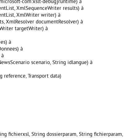
icrosoft-com:xslt-debug}runtime) à
tList, XmlSequenceWriter results) à
List, XmlWriter writer) à
ts, XmlResolver documentResolver) à
iter targetWriter) à
es) à
Donnees) à
 à
ewsScenario scenario, String idlangue) à
 reference, Transport data)
g fichierxsl, String dossierparam, String fichierparam,