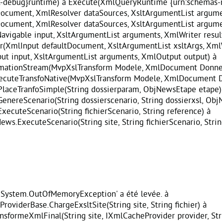
-debug}runtime) à Execute(XmlQueryRuntime {urn:schemas-m
cument, XmlResolver dataSources, XsltArgumentList argumen
cument, XmlResolver dataSources, XsltArgumentList argument
avigable input, XsltArgumentList arguments, XmlWriter resul
XmlInput defaultDocument, XsltArgumentList xsltArgs, XmlWr
t input, XsltArgumentList arguments, XmlOutput output) à
rmationStream(MvpXslTransform Modele, XmlDocument Donne
xecuteTransfoNative(MvpXslTransform Modele, XmlDocument 
aceTranfoSimple(String dossierparam, ObjNewsEtape etape)
reScenario(String dossierscenario, String dossierxsl, ObjN
cuteScenario(String fichierScenario, String reference) à
s.ExecuteScenario(String site, String fichierScenario, String
System.OutOfMemoryException' a été levée. à
viderBase.ChargeExsltSite(String site, String fichier) à
formeXmlFinal(String site, IXmlCacheProvider provider, Strin