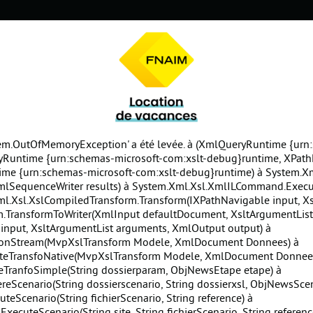
em.OutOfMemoryException' a été levée. à
(XmlQueryRuntime {urn:
Runtime {urn:schemas-microsoft-com:xslt-debug}runtime, XPath
ime {urn:schemas-microsoft-com:xslt-debug}runtime) à System.
XmlSequenceWriter results) à System.Xml.Xsl.XmlILCommand.Execu
Xml.Xsl.XslCompiledTransform.Transform(IXPathNavigable input, X
ansformToWriter(XmlInput defaultDocument, XsltArgumentList xsl
nput, XsltArgumentList arguments, XmlOutput output) à
ionStream(MvpXslTransform Modele, XmlDocument Donnees) à
uteTransfoNative(MvpXslTransform Modele, XmlDocument Donnee
TranfoSimple(String dossierparam, ObjNewsEtape etape) à
enario(String dossierscenario, String dossierxsl, ObjNewsScenar
cenario(String fichierScenario, String reference) à