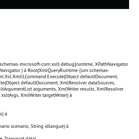
schemas-microsoft-com:xslt-debug}runtime, XPathNavigator
Navigator ) à Root(XmlQueryRuntime {urn:schemas-
Xml.Xsl.XmlILCommand.Execute(Object defaultDocument,
te(Object defaultDocument, XmlResolver dataSources,
sltArgumentList arguments, XmlWriter results, XmlResolver
tArgs, XmlWriter targetWriter) à
s) à
io scenario, String idlangue) à