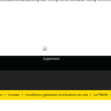
cuteScenario(String site, String fichierScenario, String reference
es
Contact
Conditions générales d'utilisation du site
La FNAIM