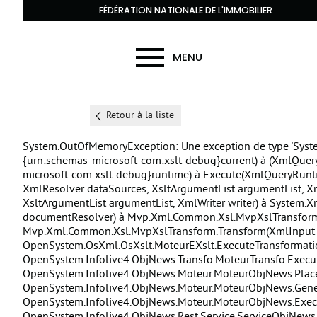
FÉDÉRATION NATIONALE DE L'IMMOBILIER
MENU
Retour à la liste
System.OutOfMemoryException: Une exception de type 'Syst
{urn:schemas-microsoft-com:xslt-debug}current) à
(XmlQuery
microsoft-com:xslt-debug}runtime) à Execute(XmlQueryRunt
XmlResolver dataSources, XsltArgumentList argumentList, 
XsltArgumentList argumentList, XmlWriter writer) à System.
documentResolver) à Mvp.Xml.Common.Xsl.MvpXslTransform.Tr
Mvp.Xml.Common.Xsl.MvpXslTransform.Transform(XmlInput i
OpenSystem.OsXml.OsXslt.MoteurEXslt.ExecuteTransformat
OpenSystem.Infolive4.ObjNews.Transfo.MoteurTransfo.Exec
OpenSystem.Infolive4.ObjNews.Moteur.MoteurObjNews.Place
OpenSystem.Infolive4.ObjNews.Moteur.MoteurObjNews.GenereSc
OpenSystem.Infolive4.ObjNews.Moteur.MoteurObjNews.ExecuteS