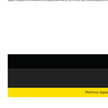
OpenSystem.Infolive4.ObjNews.Rest.Service.ServiceObjNews.Exe
Mentions légal