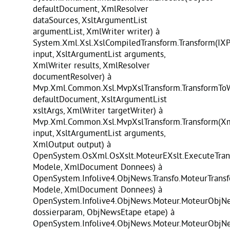
defaultDocument, XmlResolver
dataSources, XsltArgumentList
argumentList, XmlWriter writer) à
System.Xml.Xsl.XslCompiledTransform.Transform(IX
input, XsltArgumentList arguments,
XmlWriter results, XmlResolver
documentResolver) à
Mvp.Xml.Common.Xsl.MvpXslTransform.TransformToW
defaultDocument, XsltArgumentList
xsltArgs, XmlWriter targetWriter) à
Mvp.Xml.Common.Xsl.MvpXslTransform.Transform(X
input, XsltArgumentList arguments,
XmlOutput output) à
OpenSystem.OsXml.OsXslt.MoteurEXslt.ExecuteTran
Modele, XmlDocument Donnees) à
OpenSystem.Infolive4.ObjNews.Transfo.MoteurTransf
Modele, XmlDocument Donnees) à
OpenSystem.Infolive4.ObjNews.Moteur.MoteurObjNe
dossierparam, ObjNewsEtape etape) à
OpenSystem.Infolive4.ObjNews.Moteur.MoteurObjNe