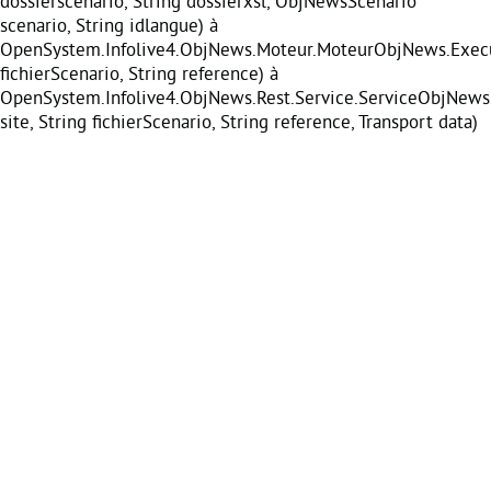
dossierscenario, String dossierxsl, ObjNewsScenario
scenario, String idlangue) à
OpenSystem.Infolive4.ObjNews.Moteur.MoteurObjNews.Execu
fichierScenario, String reference) à
OpenSystem.Infolive4.ObjNews.Rest.Service.ServiceObjNews
site, String fichierScenario, String reference, Transport data)