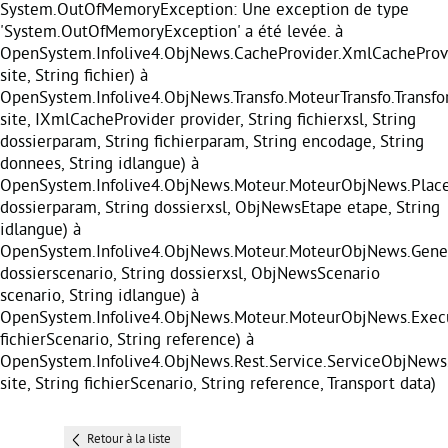
System.OutOfMemoryException: Une exception de type
'System.OutOfMemoryException' a été levée. à
OpenSystem.Infolive4.ObjNews.CacheProvider.XmlCacheProvi
site, String fichier) à
OpenSystem.Infolive4.ObjNews.Transfo.MoteurTransfo.Transf
site, IXmlCacheProvider provider, String fichierxsl, String
dossierparam, String fichierparam, String encodage, String
donnees, String idlangue) à
OpenSystem.Infolive4.ObjNews.Moteur.MoteurObjNews.Place
dossierparam, String dossierxsl, ObjNewsEtape etape, String
idlangue) à
OpenSystem.Infolive4.ObjNews.Moteur.MoteurObjNews.Gener
dossierscenario, String dossierxsl, ObjNewsScenario
scenario, String idlangue) à
OpenSystem.Infolive4.ObjNews.Moteur.MoteurObjNews.Execu
fichierScenario, String reference) à
OpenSystem.Infolive4.ObjNews.Rest.Service.ServiceObjNews
site, String fichierScenario, String reference, Transport data)
Retour à la liste