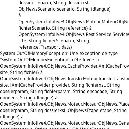
dossierscenario, String dossierxsl,
ObjNewsScenario scenario, String idlangue)
à
OpenSystem.Infolive4.ObjNews.Moteur.MoteurObjNe
fichierScenario, String reference) à
OpenSystem.Infolive4.ObjNews.Rest.Service.Servic
site, String fichierScenario, String
reference, Transport data)
System.OutOfMemoryException: Une exception de type
'System.OutOfMemoryException' a été levée. à
OpenSystem.Infolive4.ObjNews.CacheProvider.XmlCacheProvi
site, String fichier) à
OpenSystem.Infolive4.ObjNews.Transfo.MoteurTransfo.Transf
site, IXmlCacheProvider provider, String fichierxsl, String
dossierparam, String fichierparam, String encodage, String
donnees, String idlangue) à
OpenSystem.Infolive4.ObjNews.Moteur.MoteurObjNews.Place
dossierparam, String dossierxsl, ObjNewsEtape etape, String
idlangue) à
OpenSystem.Infolive4.ObjNews.Moteur.MoteurObjNews.Gener