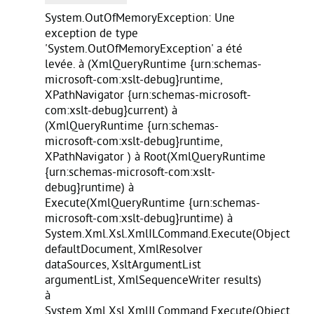
System.OutOfMemoryException: Une
exception de type
'System.OutOfMemoryException' a été
levée. à
(XmlQueryRuntime {urn:schemas-
microsoft-com:xslt-debug}runtime,
XPathNavigator {urn:schemas-microsoft-
com:xslt-debug}current) à
(XmlQueryRuntime {urn:schemas-
microsoft-com:xslt-debug}runtime,
XPathNavigator ) à Root(XmlQueryRuntime
{urn:schemas-microsoft-com:xslt-
debug}runtime) à
Execute(XmlQueryRuntime {urn:schemas-
microsoft-com:xslt-debug}runtime) à
System.Xml.Xsl.XmlILCommand.Execute(Object
defaultDocument, XmlResolver
dataSources, XsltArgumentList
argumentList, XmlSequenceWriter results)
à
System.Xml.Xsl.XmlILCommand.Execute(Object