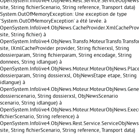
OpenSystem.Infolive4.ObjNews.Rest.Service.ServiceObjNews
site, String fichierScenario, String reference, Transport data)
System.OutOfMemoryException: Une exception de type
'System.OutOfMemoryException' a été levée. à
OpenSystem.Infolive4.ObjNews.CacheProvider.XmlCacheProvi
site, String fichier) à
OpenSystem.Infolive4.ObjNews.Transfo.MoteurTransfo.Transf
site, IXmlCacheProvider provider, String fichierxsl, String
dossierparam, String fichierparam, String encodage, String
donnees, String idlangue) à
OpenSystem.Infolive4.ObjNews.Moteur.MoteurObjNews.Place
dossierparam, String dossierxsl, ObjNewsEtape etape, String
idlangue) à
OpenSystem.Infolive4.ObjNews.Moteur.MoteurObjNews.Gener
dossierscenario, String dossierxsl, ObjNewsScenario
scenario, String idlangue) à
OpenSystem.Infolive4.ObjNews.Moteur.MoteurObjNews.Execu
fichierScenario, String reference) à
OpenSystem.Infolive4.ObjNews.Rest.Service.ServiceObjNews
site, String fichierScenario, String reference, Transport data)