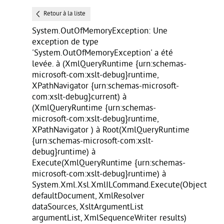
Retour à la liste
System.OutOfMemoryException: Une
exception de type
'System.OutOfMemoryException' a été
levée. à
(XmlQueryRuntime {urn:schemas-
microsoft-com:xslt-debug}runtime,
XPathNavigator {urn:schemas-microsoft-
com:xslt-debug}current) à
(XmlQueryRuntime {urn:schemas-
microsoft-com:xslt-debug}runtime,
XPathNavigator ) à Root(XmlQueryRuntime
{urn:schemas-microsoft-com:xslt-
debug}runtime) à
Execute(XmlQueryRuntime {urn:schemas-
microsoft-com:xslt-debug}runtime) à
System.Xml.Xsl.XmlILCommand.Execute(Object
defaultDocument, XmlResolver
dataSources, XsltArgumentList
argumentList, XmlSequenceWriter results)