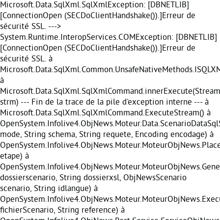
Microsoft.Data.SqlXml.SqlXmlException: [DBNETLIB]
[ConnectionOpen (SECDoClientHandshake()).]Erreur de
sécurité SSL. --->
System.Runtime.InteropServices.COMException: [DBNETLIB]
[ConnectionOpen (SECDoClientHandshake()).]Erreur de
sécurité SSL. à
Microsoft.Data.SqlXml.Common.UnsafeNativeMethods.ISQL
à
Microsoft.Data.SqlXml.SqlXmlCommand.innerExecute(Strea
strm) --- Fin de la trace de la pile d'exception interne --- à
Microsoft.Data.SqlXml.SqlXmlCommand.ExecuteStream() à
OpenSystem.Infolive4.ObjNews.Moteur.Data.ScenarioDataSq
mode, String schema, String requete, Encoding encodage) à
OpenSystem.Infolive4.ObjNews.Moteur.MoteurObjNews.Pla
etape) à
OpenSystem.Infolive4.ObjNews.Moteur.MoteurObjNews.Gener
dossierscenario, String dossierxsl, ObjNewsScenario
scenario, String idlangue) à
OpenSystem.Infolive4.ObjNews.Moteur.MoteurObjNews.Execu
fichierScenario, String reference) à