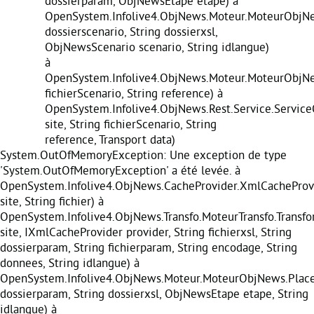
dossierparam, ObjNewsEtape etape) à
OpenSystem.Infolive4.ObjNews.Moteur.MoteurObjNe
dossierscenario, String dossierxsl,
ObjNewsScenario scenario, String idlangue)
à
OpenSystem.Infolive4.ObjNews.Moteur.MoteurObjNe
fichierScenario, String reference) à
OpenSystem.Infolive4.ObjNews.Rest.Service.Servic
site, String fichierScenario, String
reference, Transport data)
System.OutOfMemoryException: Une exception de type
'System.OutOfMemoryException' a été levée. à
OpenSystem.Infolive4.ObjNews.CacheProvider.XmlCacheProvi
site, String fichier) à
OpenSystem.Infolive4.ObjNews.Transfo.MoteurTransfo.Transf
site, IXmlCacheProvider provider, String fichierxsl, String
dossierparam, String fichierparam, String encodage, String
donnees, String idlangue) à
OpenSystem.Infolive4.ObjNews.Moteur.MoteurObjNews.Place
dossierparam, String dossierxsl, ObjNewsEtape etape, String
idlangue) à