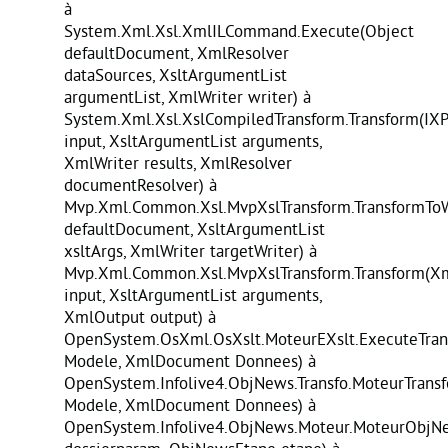
à
System.Xml.Xsl.XmlILCommand.Execute(Object
defaultDocument, XmlResolver
dataSources, XsltArgumentList
argumentList, XmlWriter writer) à
System.Xml.Xsl.XslCompiledTransform.Transform(IX
input, XsltArgumentList arguments,
XmlWriter results, XmlResolver
documentResolver) à
Mvp.Xml.Common.Xsl.MvpXslTransform.TransformToW
defaultDocument, XsltArgumentList
xsltArgs, XmlWriter targetWriter) à
Mvp.Xml.Common.Xsl.MvpXslTransform.Transform(X
input, XsltArgumentList arguments,
XmlOutput output) à
OpenSystem.OsXml.OsXslt.MoteurEXslt.ExecuteTran
Modele, XmlDocument Donnees) à
OpenSystem.Infolive4.ObjNews.Transfo.MoteurTransf
Modele, XmlDocument Donnees) à
OpenSystem.Infolive4.ObjNews.Moteur.MoteurObjNe