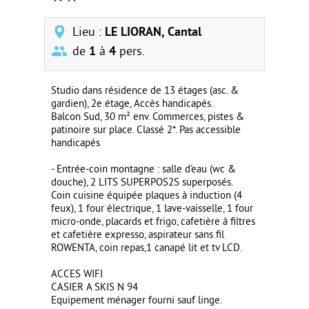
Lieu :
LE LIORAN, Cantal
de
1
à
4
pers.
Studio dans résidence de 13 étages (asc. &
gardien), 2e étage, Accès handicapés.
Balcon Sud, 30 m² env. Commerces, pistes &
patinoire sur place. Classé 2*. Pas accessible
handicapés
- Entrée-coin montagne : salle d'eau (wc &
douche), 2 LITS SUPERPOS2S superposés.
Coin cuisine équipée plaques à induction (4
feux), 1 four électrique, 1 lave-vaisselle, 1 four
micro-onde, placards et frigo, cafetière à filtres
et cafetière expresso, aspirateur sans fil
ROWENTA, coin repas,1 canapé lit et tv LCD.
ACCES WIFI
CASIER A SKIS N 94
Equipement ménager fourni sauf linge.