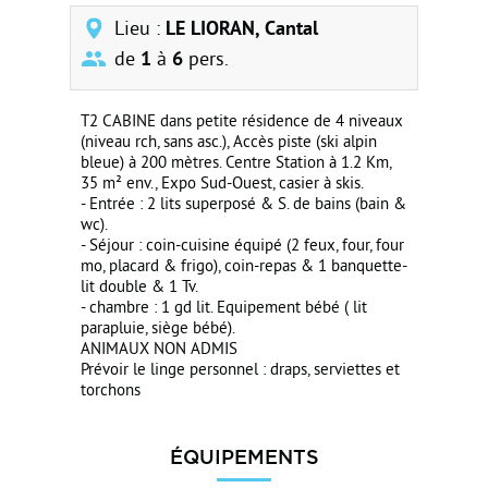
Lieu :
LE LIORAN, Cantal
de
1
à
6
pers.
T2 CABINE dans petite résidence de 4 niveaux
(niveau rch, sans asc.), Accès piste (ski alpin
bleue) à 200 mètres. Centre Station à 1.2 Km,
35 m² env., Expo Sud-Ouest, casier à skis.
- Entrée : 2 lits superposé & S. de bains (bain &
wc).
- Séjour : coin-cuisine équipé (2 feux, four, four
mo, placard & frigo), coin-repas & 1 banquette-
lit double & 1 Tv.
- chambre : 1 gd lit. Equipement bébé ( lit
parapluie, siège bébé).
ANIMAUX NON ADMIS
Prévoir le linge personnel : draps, serviettes et
torchons
ÉQUIPEMENTS