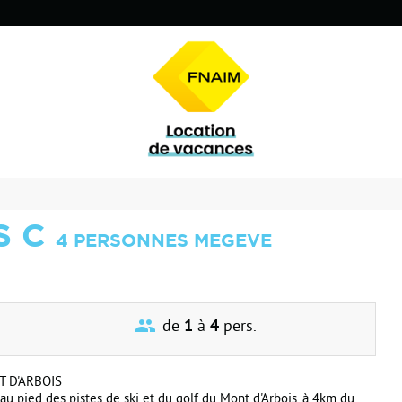
S C
4 PERSONNES MEGEVE
de
1
à
4
pers.
T D'ARBOIS
u pied des pistes de ski et du golf du Mont d'Arbois, à 4km du