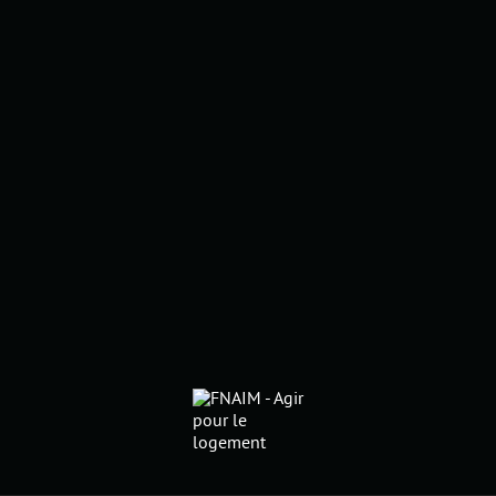
modifiant un critère (date,
durée...) et trouvez la destination
de vos prochaines vacances.