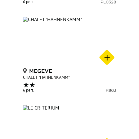
6 pers.
PL0328
MEGEVE
CHALET "HAHNENKAMM"
6 pers.
R90J