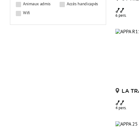
Animaux admis
Accès handicapés
Wifi
6 pers.
LA TR
4 pers.