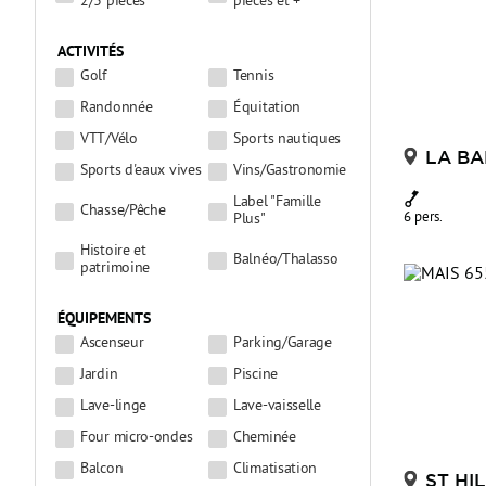
2/3 pièces
pièces et +
ACTIVITÉS
Golf
Tennis
Randonnée
Équitation
VTT/Vélo
Sports nautiques
LA BA
Sports d'eaux vives
Vins/Gastronomie
Label "Famille
Chasse/Pêche
6 pers.
Plus"
Histoire et
Balnéo/Thalasso
patrimoine
ÉQUIPEMENTS
Ascenseur
Parking/Garage
Jardin
Piscine
Lave-linge
Lave-vaisselle
Four micro-ondes
Cheminée
Balcon
Climatisation
ST HI