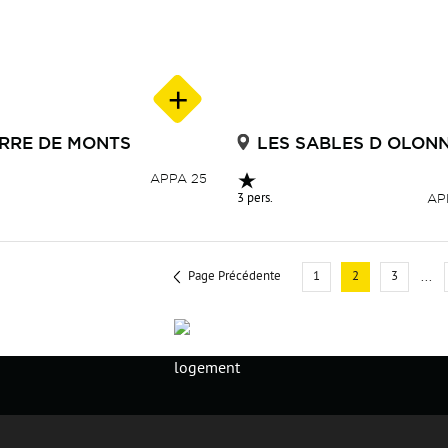
RRE DE MONTS
LES SABLES D OLON
APPA 25
3 pers.
AP
Page Précédente
1
2
3
...