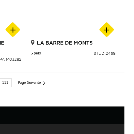
NE
LA BARRE DE MONTS
3 pers.
STUD 2468
PA M03282
111
Page Suivante