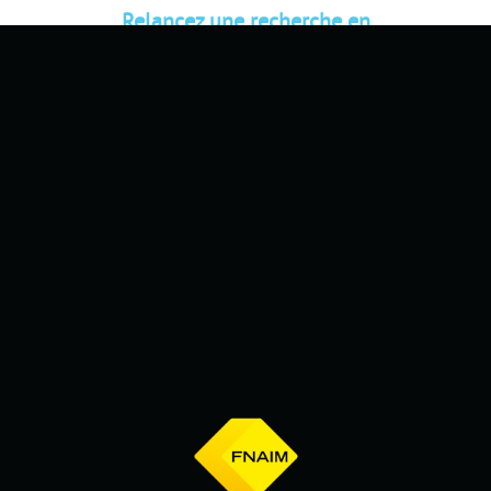
Relancez une recherche en
modifiant un critère (date,
durée...) et trouvez la destination
de vos prochaines vacances.