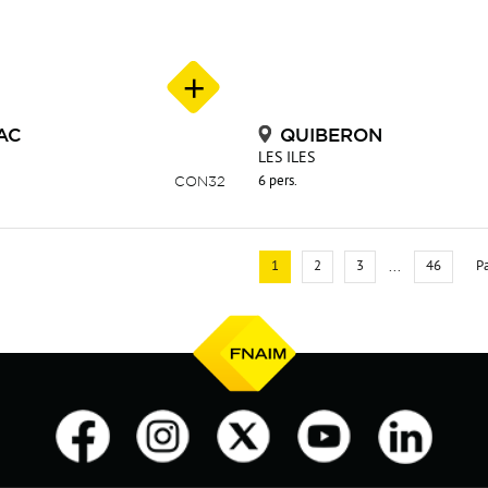
AC
QUIBERON
LES ILES
CON32
6 pers.
1
2
3
46
P
...