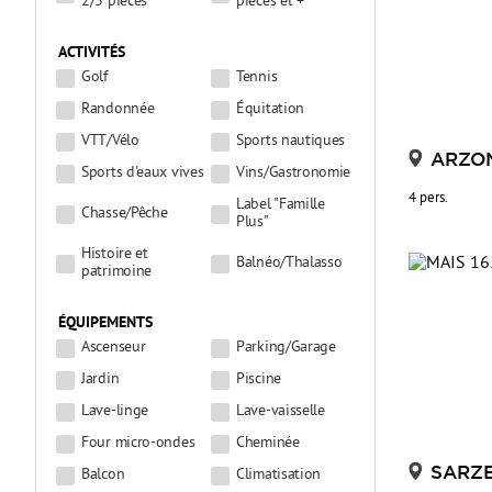
2/3 pièces
pièces et +
ACTIVITÉS
Golf
Tennis
Randonnée
Équitation
VTT/Vélo
Sports nautiques
ARZO
Sports d'eaux vives
Vins/Gastronomie
4 pers.
Label "Famille
Chasse/Pêche
Plus"
Histoire et
Balnéo/Thalasso
patrimoine
ÉQUIPEMENTS
Ascenseur
Parking/Garage
Jardin
Piscine
Lave-linge
Lave-vaisselle
Four micro-ondes
Cheminée
SARZ
Balcon
Climatisation