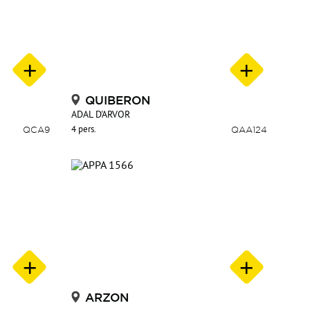
QUIBERON
ADAL D'ARVOR
QCA9
4 pers.
QAA124
ARZON