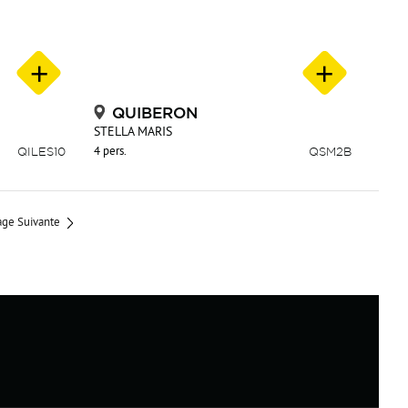
QUIBERON
STELLA MARIS
QILES10
4 pers.
QSM2B
age Suivante