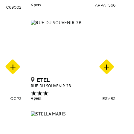
6 pers.
APPA 1566
C69002
ETEL
RUE DU SOUVENIR 2B
QCP3
4 pers.
ESVB2