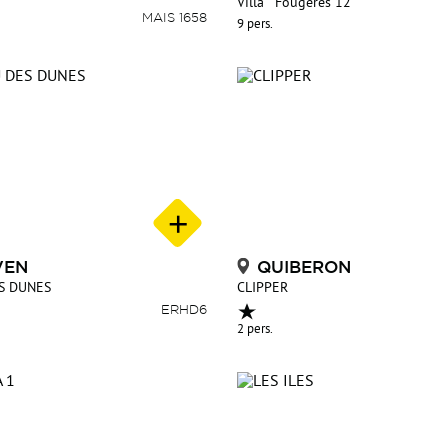
Villa " Fougères 12"
MAIS 1658
9 pers.
VEN
QUIBERON
S DUNES
CLIPPER
ERHD6
2 pers.