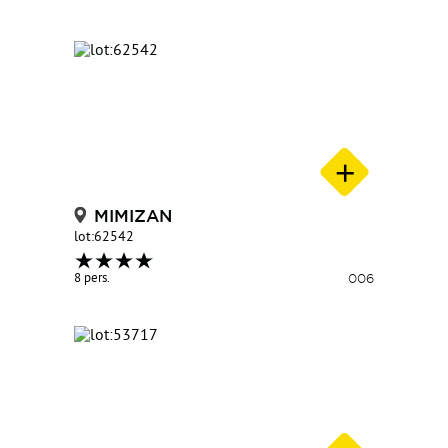
MIMIZAN
lot:62542
8 pers.
006