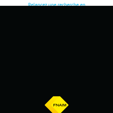
Relancez une recherche en
modifiant un critère (date,
durée...) et trouvez la destination
de vos prochaines vacances.